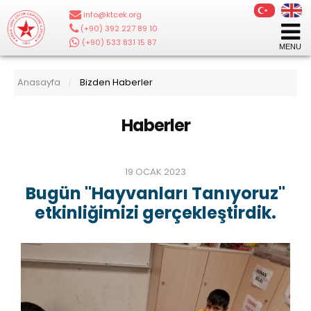
info@ktcek.org
|
(+90) 392 227 89 10
|
(+90) 533 831 15 87
Anasayfa
Bizden Haberler
/
Haberler
19 OCAK 2023
Bugün "Hayvanları Tanıyoruz"
etkinliğimizi gerçekleştirdik.