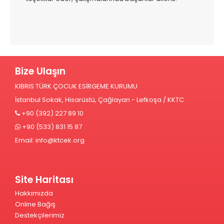
Bize Ulaşın
KIBRIS TÜRK ÇOCUK ESİRGEME KURUMU
İstanbul Sokak, Hisarüstü, Çağlayan - Lefkoşa / KKTC
+90 (392) 227 89 10
+90 (533) 831 15 87
Email:
info@ktcek.org
Site Haritası
Hakkımızda
Online Bağış
Destekçilerimiz