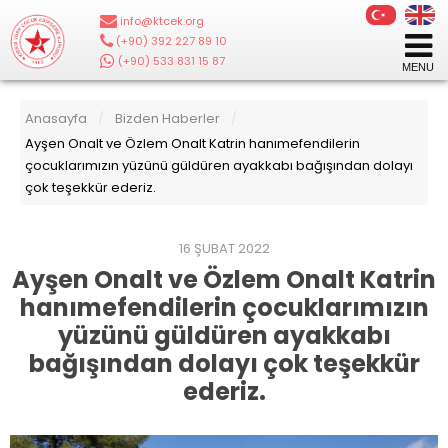
info@ktcek.org
|
(+90) 392 227 89 10
|
(+90) 533 831 15 87
Anasayfa
Bizden Haberler
/
/
Ayşen Onalt ve Özlem Onalt Katrin hanımefendilerin
çocuklarımızın yüzünü güldüren ayakkabı bağışından dolayı
çok teşekkür ederiz.
16 ŞUBAT 2022
Ayşen Onalt ve Özlem Onalt Katrin
hanımefendilerin çocuklarımızın
yüzünü güldüren ayakkabı
bağışından dolayı çok teşekkür
ederiz.