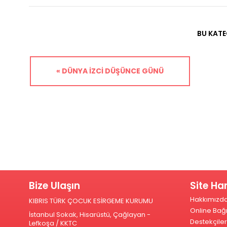
BU KATE
« DÜNYA İZCI DÜŞÜNCE GÜNÜ
Bize Ulaşın
Site Har
Hakkımızd
KIBRIS TÜRK ÇOCUK ESİRGEME KURUMU
Online Bağ
İstanbul Sokak, Hisarüstü, Çağlayan -
Destekçiler
Lefkoşa / KKTC