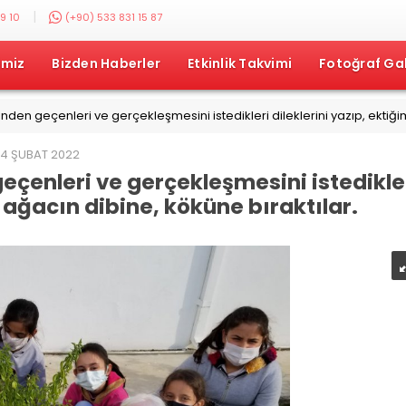
|
9 10
(+90) 533 831 15 87
imiz
Bizden Haberler
Etkinlik Takvimi
Fotoğraf Gal
nden geçenleri ve gerçekleşmesini istedikleri dileklerini yazıp, ektiğim
4 ŞUBAT 2022
eçenleri ve gerçekleşmesini istedikle
z ağacın dibine, köküne bıraktılar.