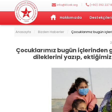
|
info@ktcek.org
(+90) 392 227 8
Hakkımızda
Destekçiler
Anasayfa
Bizden Haberler
Çocuklarımız bugün içleri
/
/
2
Çocuklarımız bugün içlerinden g
dileklerini yazıp, ektiğimi