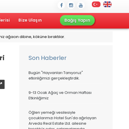
Bağış Yapın
erisi
Bize Ulaşın
iz ağacın dibine, köküne bıraktılar.
ri
Son Haberler
Bugün "Hayvanları Tanıyoruz"
etkinliğimizi gerçekleştirdik.
9-13 Ocak Ağaç ve Orman Haftası
Etkinliğimiz
Öğlen yemeği vesilesiyle
çocuklarımızı Hotel Sun'da ağırlayan
Arveda Real Estate Ltd. ailesine
teşekkür eder, çalışmalarında