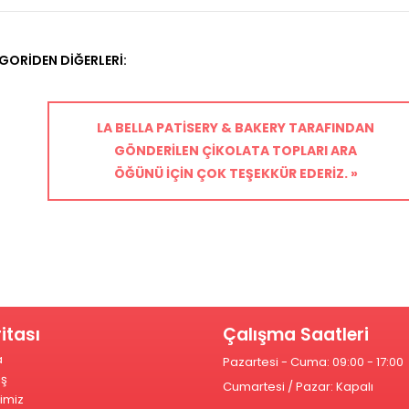
GORIDEN DIĞERLERI:
LA BELLA PATISERY & BAKERY TARAFINDAN
GÖNDERILEN ÇIKOLATA TOPLARI ARA
ÖĞÜNÜ IÇIN ÇOK TEŞEKKÜR EDERIZ. »
itası
Çalışma Saatleri
a
Pazartesi - Cuma: 09:00 - 17:00
ış
Cumartesi / Pazar: Kapalı
imiz