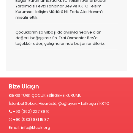
Bugün kurumumuzda KKTC Telsim Genel Müdür
Yardımcısı Fevzi Tanpınar Bey ve KKTC Telsim
Kurumsal İletişim Müdürü Nil Zorlu Atai Hanım'ı
misafir ettik.
Çocuklarımıza yılbaşı dolayısıyla hediye alan
değerli bağışçımız Sn. Eral Osmanlar Bey'e
teşekkür eder, çalışmalarında başarılar dileriz.
Bize Ulaşın
KIBRIS TÜRK ÇOCUK ESİRGEME KURUMU
İstanbul Sokak, Hisarüstü, Çağlayan - Lefkoşa / KKTC
+90 (392) 227 89 10
+90 (533) 831 15 87
Email:
info@ktcek.org