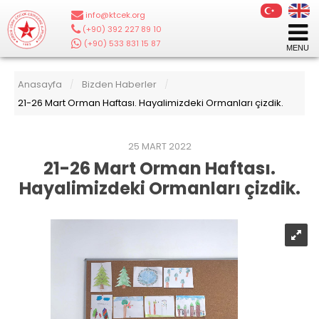
info@ktcek.org
|
(+90) 392 227 89 10
|
(+90) 533 831 15 87
Anasayfa
Bizden Haberler
/
/
21-26 Mart Orman Haftası. Hayalimizdeki Ormanları çizdik.
25 MART 2022
21-26 Mart Orman Haftası.
Hayalimizdeki Ormanları çizdik.