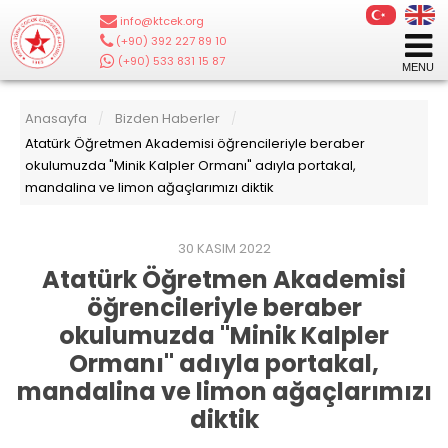
info@ktcek.org
|
(+90) 392 227 89 10
|
(+90) 533 831 15 87
Anasayfa
Bizden Haberler
/
/
Atatürk Öğretmen Akademisi öğrencileriyle beraber
okulumuzda "Minik Kalpler Ormanı" adıyla portakal,
mandalina ve limon ağaçlarımızı diktik
30 KASIM 2022
Atatürk Öğretmen Akademisi
öğrencileriyle beraber
okulumuzda "Minik Kalpler
Ormanı" adıyla portakal,
mandalina ve limon ağaçlarımızı
diktik