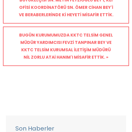
BÜYÜKELÇISI SN. METIN FEYZIOĞLU BEY'I, KEİ
OFISI KOORDINATÖRÜ SN. ÖMER CIHAN BEY'I
VE BERABERLERINDE KI HEYETI MISAFIR ETTIK.
BUGÜN KURUMUMUZDA KKTC TELSIM GENEL
MÜDÜR YARDIMCISI FEVZI TANPINAR BEY VE
KKTC TELSIM KURUMSAL İLETIŞIM MÜDÜRÜ
NIL ZORLU ATAI HANIM'I MISAFIR ETTIK. »
Son Haberler