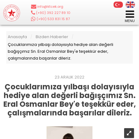
info@ktcek.org
|
(+90) 392 227 89 10
|
(+90) 533 831 15 87
Anasayfa
Bizden Haberler
/
/
Çocuklarımıza yılbaşı dolayısıyla hediye alan değerli
bağışçımız Sn. Eral Osmanlar Bey'e teşekkür eder,
çalışmalarında başarılar dileriz.
23 ARALIK 2022
Çocuklarımıza yılbaşı dolayısıyla
hediye alan değerli bağışçımız Sn.
Eral Osmanlar Bey'e teşekkür eder,
çalışmalarında başarılar dileriz.