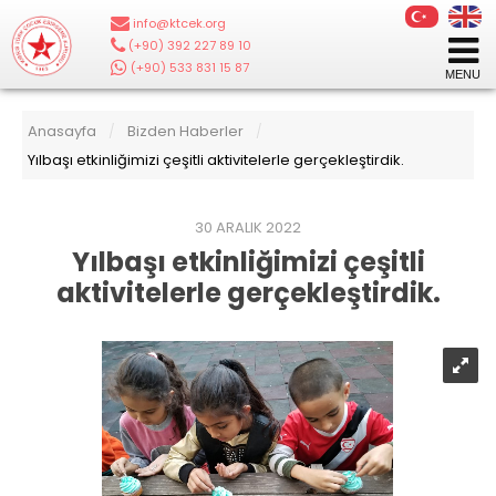
info@ktcek.org
|
(+90) 392 227 89 10
|
(+90) 533 831 15 87
Anasayfa
Bizden Haberler
/
/
Yılbaşı etkinliğimizi çeşitli aktivitelerle gerçekleştirdik.
30 ARALIK 2022
Yılbaşı etkinliğimizi çeşitli
aktivitelerle gerçekleştirdik.