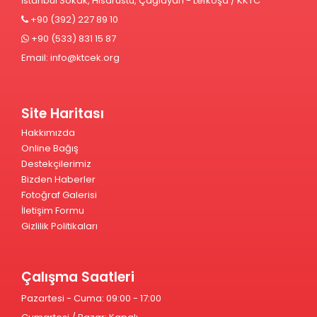
İstanbul Sokak, Hisarüstü, Çağlayan - Lefkoşa / KKTC
+90 (392) 227 89 10
+90 (533) 831 15 87
Email:
info@ktcek.org
Site Haritası
Hakkımızda
Online Bağış
Destekçilerimiz
Bizden Haberler
Fotoğraf Galerisi
İletişim Formu
Gizlilik Politikaları
Çalışma Saatleri
Pazartesi - Cuma: 09:00 - 17:00