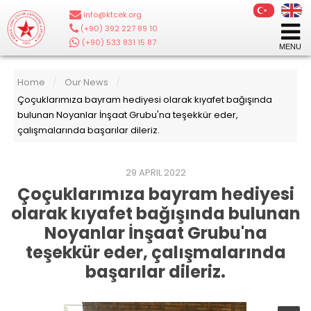
info@ktcek.org
|
(+90) 392 227 89 10
|
(+90) 533 831 15 87
Home
Our News
/
/
Çoçuklarımıza bayram hediyesi olarak kıyafet bağışında
bulunan Noyanlar İnşaat Grubu'na teşekkür eder,
çalışmalarında başarılar dileriz.
29 APRIL 2022
Çoçuklarımıza bayram hediyesi
olarak kıyafet bağışında bulunan
Noyanlar İnşaat Grubu'na
teşekkür eder, çalışmalarında
başarılar dileriz.