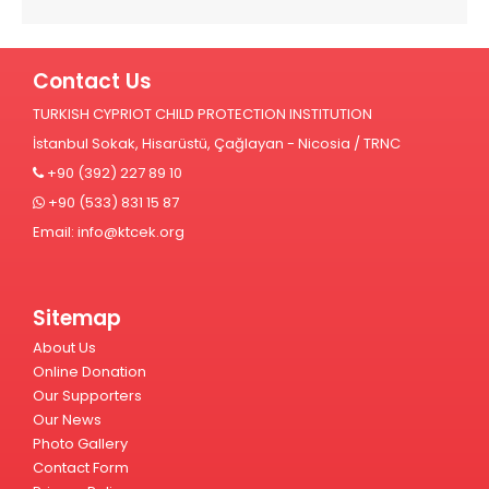
Contact Us
TURKISH CYPRIOT CHILD PROTECTION INSTITUTION
İstanbul Sokak, Hisarüstü, Çağlayan - Nicosia / TRNC
+90 (392) 227 89 10
+90 (533) 831 15 87
Email:
info@ktcek.org
Sitemap
About Us
Online Donation
Our Supporters
Our News
Photo Gallery
Contact Form