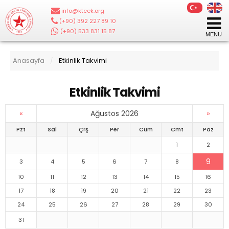
info@ktcek.org
|
(+90) 392 227 89 10
|
(+90) 533 831 15 87
Anasayfa
Etkinlik Takvimi
/
Etkinlik Takvimi
«
»
Ağustos 2026
Pzt
Sal
Çrş
Per
Cum
Cmt
Paz
1
2
9
3
4
5
6
7
8
10
11
12
13
14
15
16
17
18
19
20
21
22
23
24
25
26
27
28
29
30
31