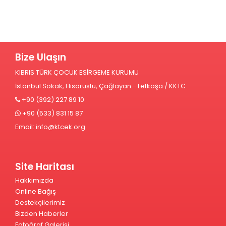
Bize Ulaşın
KIBRIS TÜRK ÇOCUK ESİRGEME KURUMU
İstanbul Sokak, Hisarüstü, Çağlayan - Lefkoşa / KKTC
+90 (392) 227 89 10
+90 (533) 831 15 87
Email:
info@ktcek.org
Site Haritası
Hakkımızda
Online Bağış
Destekçilerimiz
Bizden Haberler
Fotoğraf Galerisi